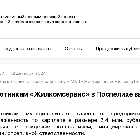
ициативный некоммерческий проект
остей о забастовках и трудовых конфликтах
Трудовые конфликты
Отчеты
Предложить публи
67
12 декабря, 2024
ках конфликта: Долги работникам МКП «Жилкомсервис» из села По
отникам «Жилкомсервис» в Поспелихе в
отникам муниципального казенного предприя
лженность по зарплате в размере 2,4 млн. рубл
реча с трудовым коллективом, инициирован
нистративной ответственности.