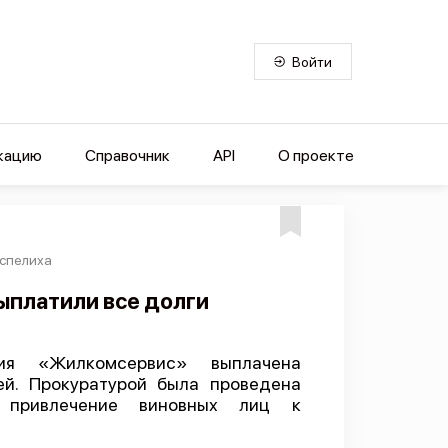
Войти
кацию
Справочник
API
О проекте
спелиха
ыплатили все долги
тия «Жилкомсервис» выплачена
ей. Прокуратурой была проведена
о привлечение виновных лиц к