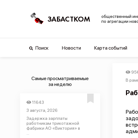
общественный ин
ЗАБАСТКОМ
по агрегации нов
Поиск
Новости
Карта событий
95
Самые просматриваемые
В рам
за неделю
Раб
11643
3 августа, 2026
Раб
задо
Задержка зарплаты
работникам трикотажной
вст
фабрики АО «Виктория» в
адми
...