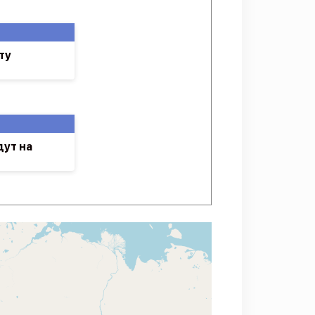
ту
ут на