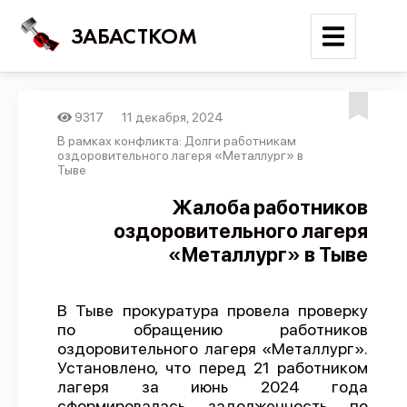
ЗАБАСТКОМ
9317
11 декабря, 2024
Войти
В рамках конфликта: Долги работникам
оздоровительного лагеря «Металлург» в
Тыве
Поиск
Жалоба работников
Новости
оздоровительного лагеря
Карта событий
«Металлург» в Тыве
Трудовые конфликты
Отчеты
В Тыве прокуратура провела проверку
по обращению работников
Предложить публикацию
оздоровительного лагеря «Металлург».
Установлено, что перед 21 работником
Справочник
лагеря за июнь 2024 года
API
сформировалась задолженность по