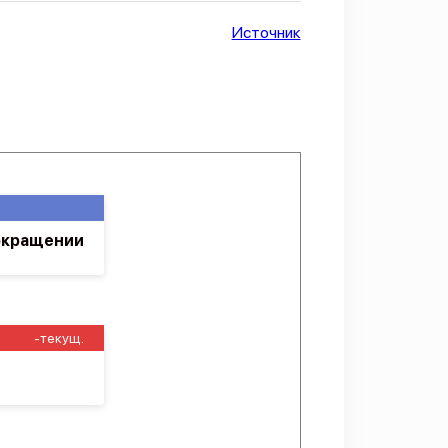
Источник
сокращении
-текущ.