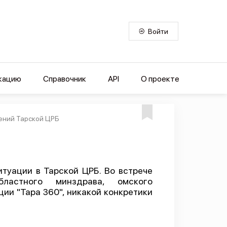
Войти
кацию
Справочник
API
О проекте
лений Тарской ЦРБ
туации в Тарской ЦРБ. Во встрече
бластного минздрава, омского
ии "Тара 360", никакой конкретики