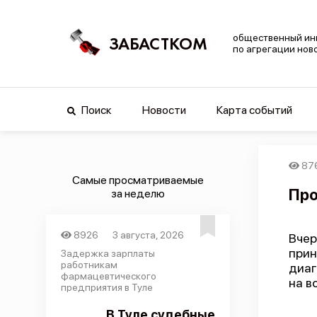
общественный ин
ЗАБАСТКОМ
по агрегации нов
Поиск
Новости
Карта событий
87
Самые просматриваемые
Про
за неделю
8926
3 августа, 2026
Вчер
при
Задержка зарплаты
работникам
диаг
фармацевтического
на в
предприятия в Туле
В Туле судебные