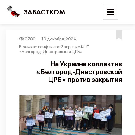
ЗАБАСТКОМ
9789
10 декабря, 2024
Войти
В рамках конфликта: Закрытие КНП
«Белгород-Днестровская ЦРБ»
Поиск
На Украине коллектив
«Белгород-Днестровской
Новости
ЦРБ» против закрытия
Карта событий
Трудовые конфликты
Отчеты
Предложить публикацию
Справочник
API