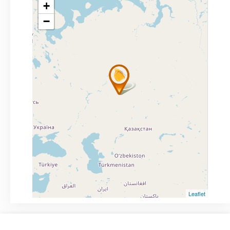
+
−
Leaflet