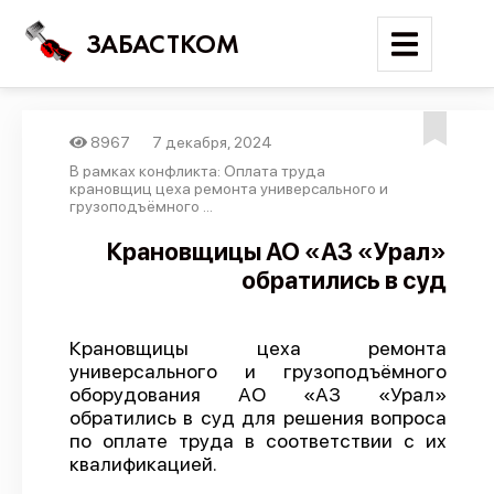
ЗАБАСТКОМ
8967
7 декабря, 2024
Войти
В рамках конфликта: Оплата труда
крановщиц цеха ремонта универсального и
грузоподъёмного ...
Поиск
Крановщицы АО «АЗ «Урал»
Новости
обратились в суд
Карта событий
Трудовые конфликты
Крановщицы цеха ремонта
универсального и грузоподъёмного
Отчеты
оборудования АО «АЗ «Урал»
Предложить публикацию
обратились в суд для решения вопроса
по оплате труда в соответствии с их
Справочник
квалификацией.
API