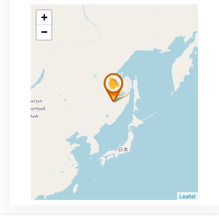
+
−
Leaflet