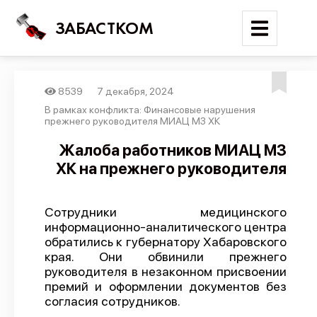
ЗАБАСТКОМ
8539
7 декабря, 2024
Войти
В рамках конфликта: Финансовые нарушения
прежнего руководителя МИАЦ МЗ ХК
Поиск
Жалоба работников МИАЦ МЗ
ХК на прежнего руководителя
Новости
Карта событий
Сотрудники медицинского
Трудовые конфликты
информационно-аналитического центра
Отчеты
обратились к губернатору Хабаровского
края. Они обвинили прежнего
Предложить публикацию
руководителя в незаконном присвоении
премий и оформлении документов без
Справочник
согласия сотрудников.
API