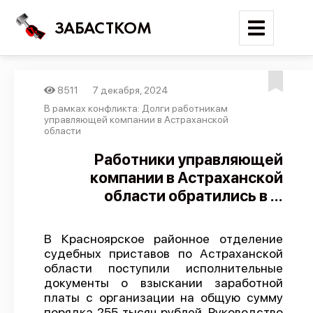
ЗАБАСТКОМ
8511
7 декабря, 2024
Войти
В рамках конфликта: Долги работникам
управляющей компании в Астраханской
области
Поиск
Работники управляющей
Новости
компании в Астраханской
Карта событий
области обратились в ...
Трудовые конфликты
Отчеты
В Красноярское районное отделение
судебных приставов по Астраханской
Предложить публикацию
области поступили исполнительные
документы о взыскании заработной
Справочник
платы с организации на общую сумму
API
порядка 255 тысяч рублей. Руководство