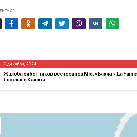
литься
mail
Facebook
Odnoklassniki
Telegram
Twitter
Viber
Vk
Whatsapp
6 декабря, 2024
Жалоба работников ресторанов Mio, «Бахча», La Famigl
Яшель» в Казани