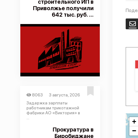
строительного ИП в
Приволжье получили
Поде
642 тыс. руб. ...
E
8063
3 августа, 2026
Задержка зарплаты
работникам трикотажной
фабрики АО «Виктория» в
...
+
Прокуратура в
−
Биробиджане