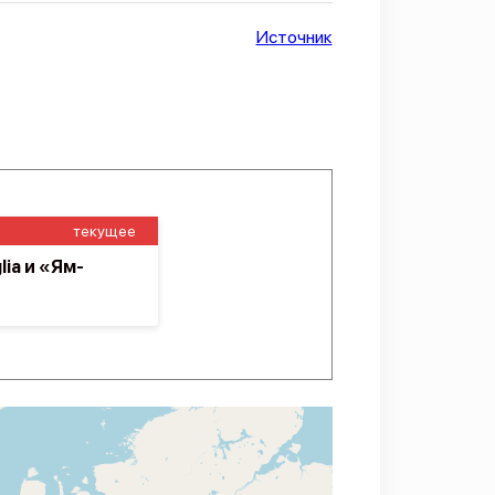
Источник
текущее
iа и «Ям-