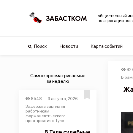
общественный ин
ЗАБАСТКОМ
по агрегации нов
Поиск
Новости
Карта событий
92
Самые просматриваемые
В рам
за неделю
Жа
8548
3 августа, 2026
Задержка зарплаты
работникам
фармацевтического
предприятия в Туле
В Туле судебные