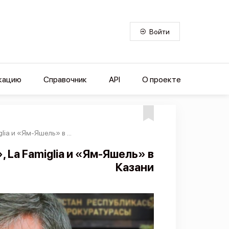
Войти
кацию
Справочник
API
О проекте
iа и «Ям-Яшель» в ...
 La Famigliа и «Ям-Яшель» в
Казани