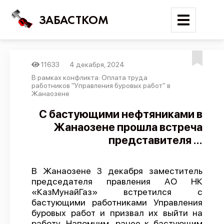
ЗАБАСТКОМ
11633
4 декабря, 2024
Войти
В рамках конфликта: Оплата труда
работников "Управления буровых работ" в
Жанаозене
Поиск
С бастующими нефтяниками в
Новости
Жанаозене прошла встреча
Карта событий
представителя ...
Трудовые конфликты
Отчеты
В Жанаозене 3 декабря заместитель
председателя правления АО НК
Предложить публикацию
«КазМунайГаз» встретился с
бастующими работниками Управления
Справочник
буровых работ и призвал их выйти на
API
работу. Напомним, ранее к бастующим