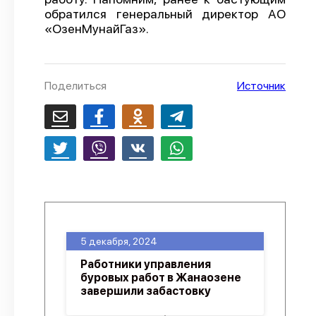
обратился генеральный директор АО
О проекте
«ОзенМунайГаз».
Политика конфиденциальности
Поделиться
Источник
5 декабря, 2024
Работники управления
буровых работ в Жанаозене
завершили забастовку