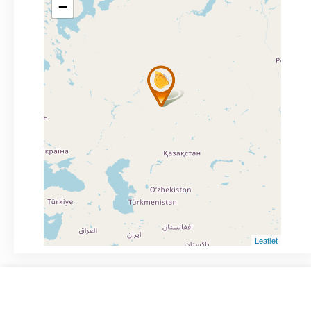
−
Leaflet