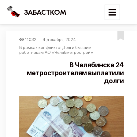
ЗАБАСТКОМ
11032
4 декабря, 2024
Войти
В рамках конфликта: Долги бывшим
работникам АО «Челябметрострой»
Поиск
В Челябинске 24
метростроителям выплатили
Новости
долги
Карта событий
Трудовые конфликты
Отчеты
Предложить публикацию
Справочник
API