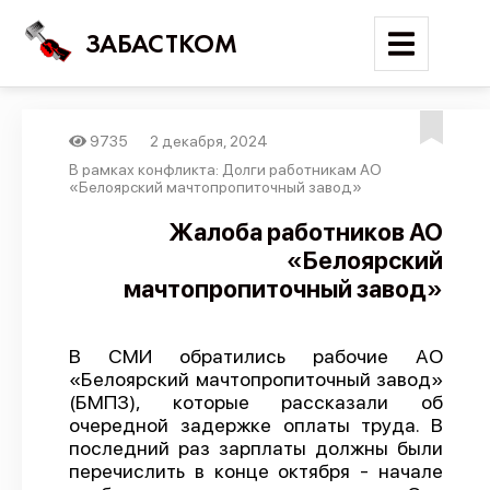
ЗАБАСТКОМ
9735
2 декабря, 2024
Войти
В рамках конфликта: Долги работникам АО
«Белоярский мачтопропиточный завод»
Поиск
Жалоба работников АО
«Белоярский
Новости
мачтопропиточный завод»
Карта событий
Трудовые конфликты
В СМИ обратились рабочие АО
Отчеты
«Белоярский мачтопропиточный завод»
(БМПЗ), которые рассказали об
Предложить публикацию
очередной задержке оплаты труда. В
Справочник
последний раз зарплаты должны были
перечислить в конце октября - начале
API