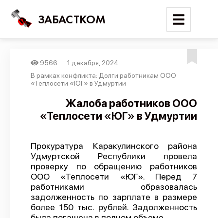
ЗАБАСТКОМ
9566
1 декабря, 2024
Войти
В рамках конфликта: Долги работникам ООО
«Теплосети «ЮГ» в Удмуртии
Поиск
Жалоба работников ООО
«Теплосети «ЮГ» в Удмуртии
Новости
Карта событий
Прокуратура Каракулинского района
Трудовые конфликты
Удмуртской Республики провела
Отчеты
проверку по обращению работников
ООО «Теплосети «ЮГ». Перед 7
Предложить публикацию
работниками образовалась
задолженность по зарплате в размере
Справочник
более 150 тыс. рублей. Задолженность
API
была погашена в полном объеме.