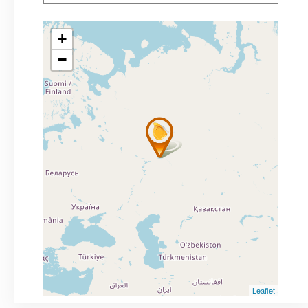
+
−
Leaflet