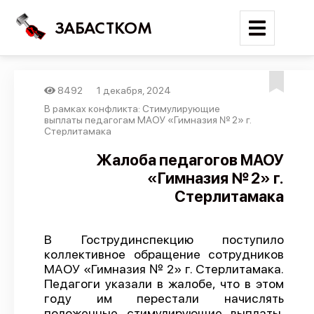
ЗАБАСТКОМ
8492
1 декабря, 2024
Войти
В рамках конфликта: Стимулирующие
выплаты педагогам МАОУ «Гимназия № 2» г.
Стерлитамака
Поиск
Жалоба педагогов МАОУ
Новости
«Гимназия № 2» г.
Карта событий
Стерлитамака
Трудовые конфликты
Отчеты
В Гострудинспекцию поступило
коллективное обращение сотрудников
Предложить публикацию
МАОУ «Гимназия № 2» г. Стерлитамака.
Педагоги указали в жалобе, что в этом
Справочник
году им перестали начислять
API
положенные стимулирующие выплаты.