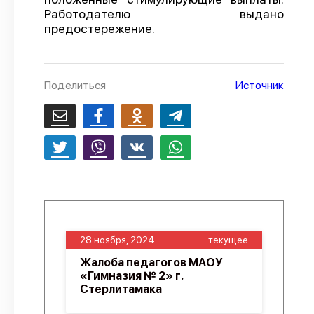
Работодателю выдано
О проекте
предостережение.
Политика конфиденциальности
Поделиться
Источник
28 ноября, 2024
текущее
Жалоба педагогов МАОУ
«Гимназия № 2» г.
Стерлитамака