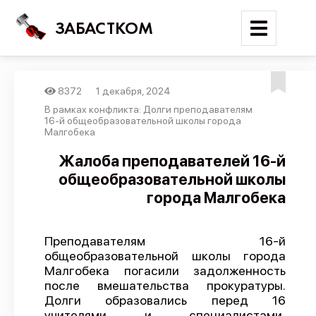
ЗАБАСТКОМ
8372
1 декабря, 2024
Войти
В рамках конфликта: Долги преподавателям
16-й общеобразовательной школы города
Малгобека
Поиск
Жалоба преподавателей 16-й
Новости
общеобразовательной школы
Карта событий
города Малгобека
Трудовые конфликты
Отчеты
Преподавателям 16-й
общеобразовательной школы города
Предложить публикацию
Малгобека погасили задолженность
после вмешательства прокуратуры.
Справочник
Долги образовались перед 16
API
учителями и специалистами,