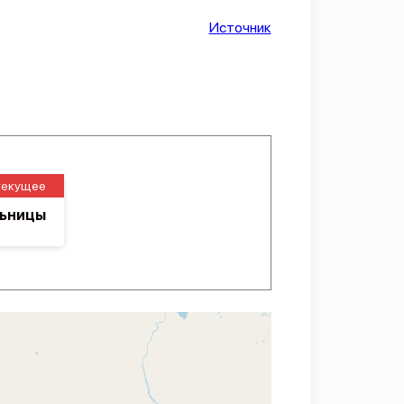
Источник
текущее
льницы