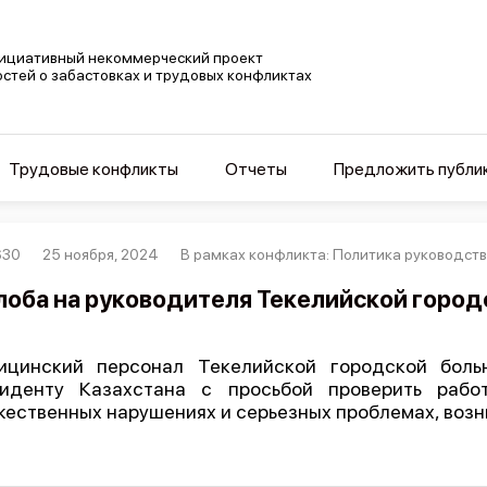
ициативный некоммерческий проект
остей о забастовках и трудовых конфликтах
Трудовые конфликты
Отчеты
Предложить публи
630
25 ноября, 2024
В рамках конфликта: Политика руководст
оба на руководителя Текелийской город
ицинский персонал Текелийской городской боль
зиденту Казахстана с просьбой проверить рабо
ественных нарушениях и серьезных проблемах, возн