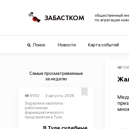
общественный ин
ЗАБАСТКОМ
по агрегации нов
Поиск
Новости
Карта событий
10
Самые просматриваемые
Жал
за неделю
9150
3 августа, 2026
Мед
пре
Задержка зарплаты
работникам
множ
фармацевтического
предприятия в Туле
В Туле судебные