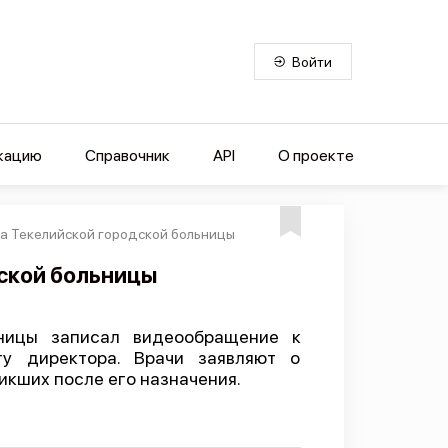
Войти
кацию
Справочник
API
О проекте
ва Текелийской городской больницы
ской больницы
ницы записал видеообращение к
ту директора. Врачи заявляют о
икших после его назначения.