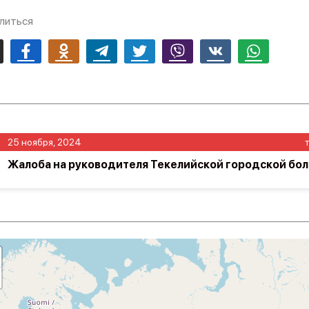
литься
mail
Facebook
Odnoklassniki
Telegram
Twitter
Viber
Vk
Whatsapp
25 ноября, 2024
Жалоба на руководителя Текелийской городской бо