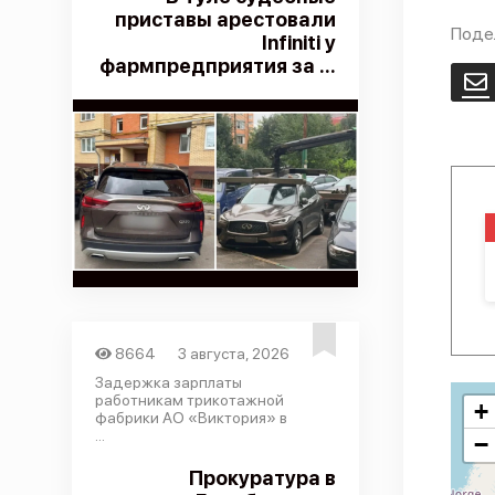
приставы арестовали
Поде
Infiniti у
фармпредприятия за ...
E
8664
3 августа, 2026
Задержка зарплаты
работникам трикотажной
+
фабрики АО «Виктория» в
...
−
Прокуратура в