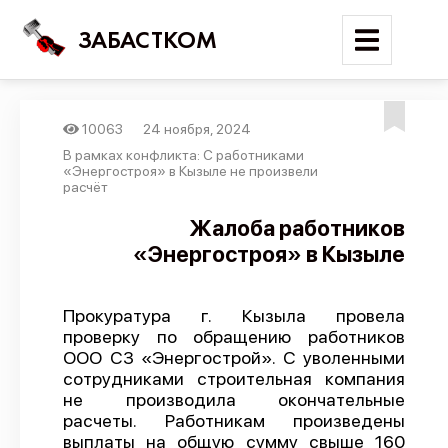
ЗАБАСТКОМ
10063
24 ноября, 2024
Войти
В рамках конфликта: С работниками
«Энергостроя» в Кызыле не произвели
расчёт
Поиск
Жалоба работников
Новости
«Энергостроя» в Кызыле
Карта событий
Трудовые конфликты
Прокуратура г. Кызыла провела
проверку по обращению работников
Отчеты
ООО СЗ «Энергострой». С уволенными
Предложить публикацию
сотрудниками строительная компания
не производила окончательные
Справочник
расчеты. Работникам произведены
выплаты на общую сумму свыше 160
API