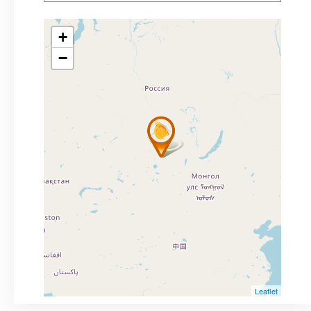
+
−
Leaflet