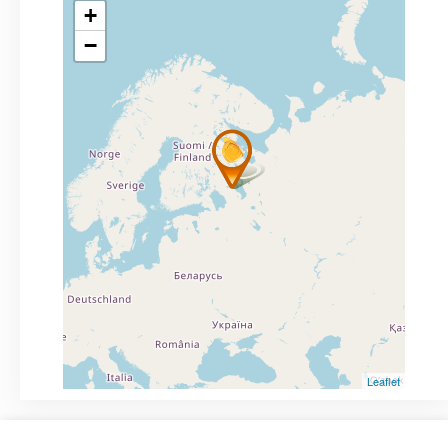
+
−
Leaflet