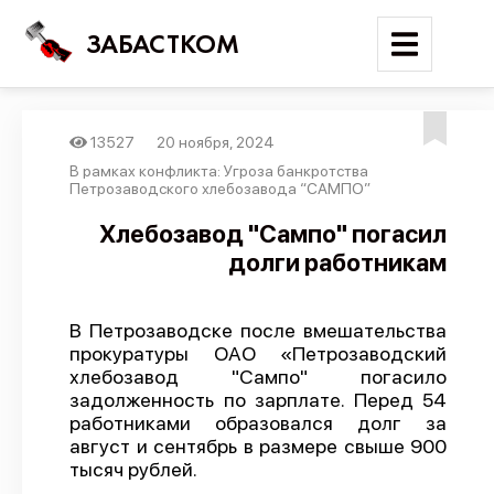
ЗАБАСТКОМ
13527
20 ноября, 2024
Войти
В рамках конфликта: Угроза банкротства
Петрозаводского хлебозавода “САМПО”
Поиск
Хлебозавод "Сампо" погасил
долги работникам
Новости
Карта событий
В Петрозаводске после вмешательства
Трудовые конфликты
прокуратуры ОАО «Петрозаводский
Отчеты
хлебозавод "Сампо" погасило
задолженность по зарплате. Перед 54
Предложить публикацию
работниками образовался долг за
август и сентябрь в размере свыше 900
Справочник
тысяч рублей.
API