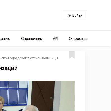
Войти
кацию
Справочник
API
О проекте
енской городской детской больницы
изации