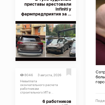
приставы арестовали
Infiniti у
фармпредприятия за ...
Сот
8046
3 августа, 2026
боль
Невыплата
горс
окончательного расчета
работникам
строительного ИП в ...
Поде
6 работников