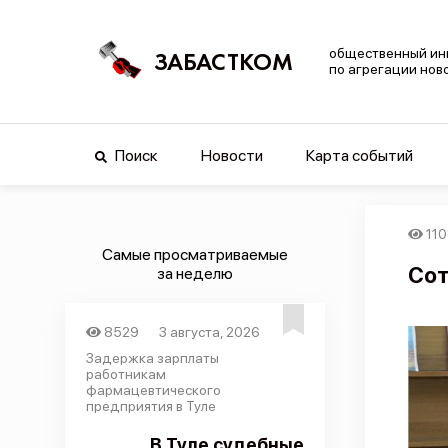
общественный ин
ЗАБАСТКОМ
по агрегации нов
Поиск
Новости
Карта событий
11
Самые просматриваемые
Сот
за неделю
8529
3 августа, 2026
Задержка зарплаты
работникам
фармацевтического
предприятия в Туле
В Туле судебные