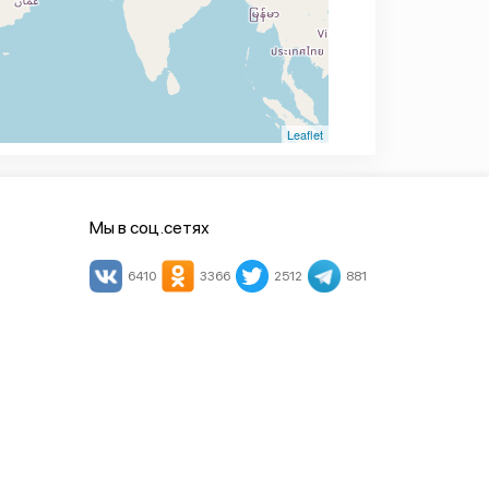
Leaflet
Мы в соц.сетях
6410
3366
2512
881