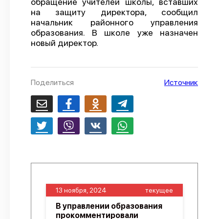
обращение учителей школы, вставших
на защиту директора, сообщил
О проекте
начальник районного управления
Политика конфиденциальности
образования. В школе уже назначен
новый директор.
Поделиться
Источник
13 ноября, 2024
текущее
В управлении образования
прокомментировали