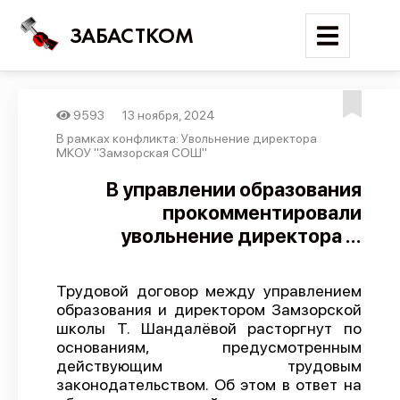
ЗАБАСТКОМ
9593
13 ноября, 2024
Войти
В рамках конфликта: Увольнение директора
МКОУ "Замзорская СОШ"
Поиск
В управлении образования
прокомментировали
Новости
увольнение директора ...
Карта событий
Трудовые конфликты
Трудовой договор между управлением
Отчеты
образования и директором Замзорской
школы Т. Шандалёвой расторгнут по
Предложить публикацию
основаниям, предусмотренным
Справочник
действующим трудовым
законодательством. Об этом в ответ на
API