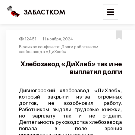
ЗАБАСТКОМ
12451
11 ноября, 2024
Войти
В рамках конфликта: Долги работникам
хлебозавода «ДиХлеб»
Поиск
Хлебозавод «ДиХлеб» так и не
выплатил долги
Новости
Карта событий
Дивногорский хлебозавод «ДиХлеб»,
Трудовые конфликты
который закрыли из-за огромных
Отчеты
долгов, не возобновил работу.
Работникам выдали трудовые книжки,
Предложить публикацию
но зарплату так и не отдали.
Деятельность руководства хлебозавода
Справочник
попала в поле зрения
API
правоохранительных органов.