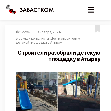
ЗАБАСТКОМ
12286
10 ноября, 2024
Войти
В рамках конфликта: Долги строителям
детской площадки в Атырау
Поиск
Строители разобрали детскую
площадку в Атырау
Новости
Карта событий
Трудовые конфликты
Отчеты
Предложить публикацию
Справочник
API