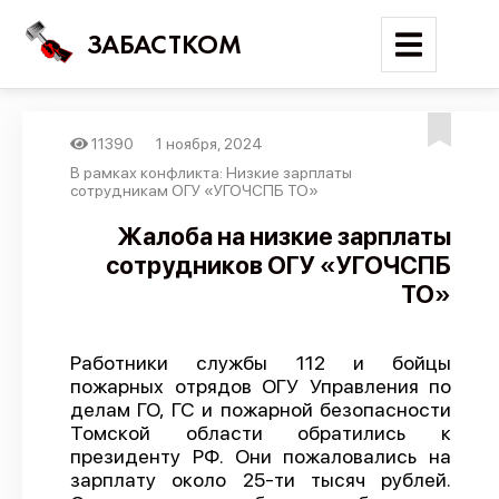
ЗАБАСТКОМ
11390
1 ноября, 2024
Войти
В рамках конфликта: Низкие зарплаты
сотрудникам ОГУ «УГОЧСПБ ТО»
Поиск
Жалоба на низкие зарплаты
сотрудников ОГУ «УГОЧСПБ
Новости
ТО»
Карта событий
Трудовые конфликты
Работники службы 112 и бойцы
Отчеты
пожарных отрядов ОГУ Управления по
делам ГО, ГС и пожарной безопасности
Предложить публикацию
Томской области обратились к
Справочник
президенту РФ. Они пожаловались на
зарплату около 25-ти тысяч рублей.
API