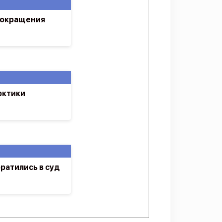
сокращения
рктики
ратились в суд