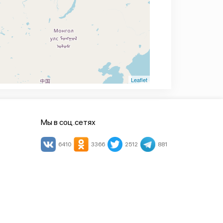
Leaflet
Мы в соц.сетях
6410
3366
2512
881