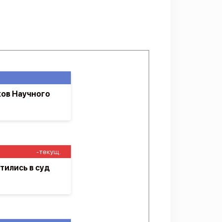
ков Научного
-текущ.
тились в суд