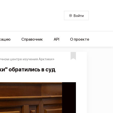
Войти
кацию
Справочник
API
О проекте
учном центре изучения Арктики»
и" обратились в суд