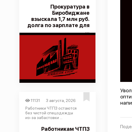
Прокуратура в
Биробиджане
взыскала 1,7 млн руб.
долга по зарплате для
...
Увол
опти
11131
3 августа, 2026
напи
Работники ЧТПЗ остаются
без чистой спецодежды
из-за забастовки ...
Поде
Работникам ЧТПЗ