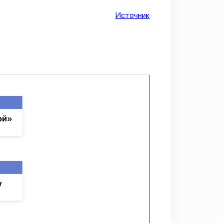
Источник
ой»
у