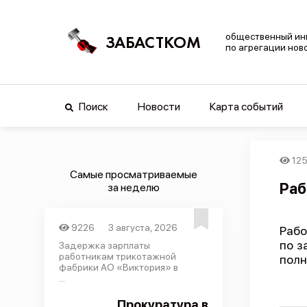
общественный ин
ЗАБАСТКОМ
по агрегации нов
Поиск
Новости
Карта событий
12
Самые просматриваемые
Раб
за неделю
9226
3 августа, 2026
Рабо
по з
Задержка зарплаты
работникам трикотажной
полн
фабрики АО «Виктория» в
...
Прокуратура в