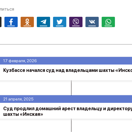
литься
mail
Facebook
Odnoklassniki
Telegram
Twitter
Viber
Vk
Whatsapp
17 февраля, 2026
Кузбассе начался суд над владельцами шахты «Инск
21 апреля, 2025
Суд продлил домашний арест владельцу и директор
шахты «Инская»