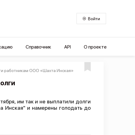
Войти
кацию
Справочник
API
О проекте
лги работникам ООО «Шахта Инская»
долги
тября, им так и не выплатили долги
та Инская" и намерены голодать до