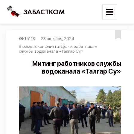
ЗАБАСТКОМ
15113
23 октября, 2024
Войти
В рамках конфликта: Долги работникам
службы водоканала «Талгар Су»
Поиск
Митинг работников службы
водоканала «Талгар Су»
Новости
Карта событий
Трудовые конфликты
Отчеты
Предложить публикацию
Справочник
API