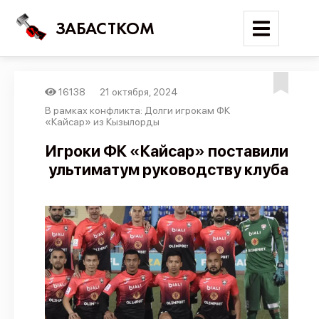
ЗАБАСТКОМ
16138
21 октября, 2024
Войти
В рамках конфликта: Долги игрокам ФК
«Кайсар» из Кызылорды
Поиск
Игроки ФК «Кайсар» поставили
ультиматум руководству клуба
Новости
Карта событий
Трудовые конфликты
Отчеты
Предложить публикацию
Справочник
API