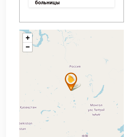
больницы
+
−