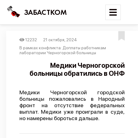
ЗАБАСТКОМ
12232
21 октября, 2024
Войти
В рамках конфликта: Доплаты работникам
лаборатории Черногорской больницы
Поиск
Медики Черногорской
больницы обратились в ОНФ
Новости
Карта событий
Медики Черногорской городской
Трудовые конфликты
больницы пожаловались в Народный
Отчеты
фронт на отсутствие федеральных
выплат. Медики уже проиграли в суде,
Предложить публикацию
но намерены бороться дальше.
Справочник
API