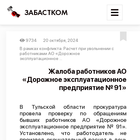
ЗАБАСТКОМ
9734
20 октября, 2024
Войти
В рамках конфликта: Расчет при увольнении с
работниками АО «Дорожное
эксплуатационное ...
Поиск
Жалоба работников АО
Новости
«Дорожное эксплуатационное
Карта событий
предприятие № 91»
Трудовые конфликты
Отчеты
В Тульской области прокуратура
провела проверку по обращениям
Предложить публикацию
бывших работников АО «Дорожное
эксплуатационное предприятие № 91».
Справочник
Установлено, что работодатель не
API
произвел окончательный расчет в день