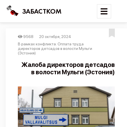
ЗАБАСТКОМ
9568
20 октября, 2024
Войти
В рамках конфликта: Оплата труда
директоров детсадов в волости Мульги
(Эстония)
Поиск
Жалоба директоров детсадов
Новости
в волости Мульги (Эстония)
Карта событий
Трудовые конфликты
Отчеты
Предложить публикацию
Справочник
API