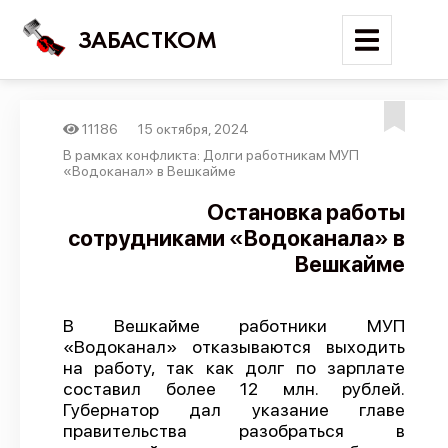
ЗАБАСТКОМ
11186
15 октября, 2024
Войти
В рамках конфликта: Долги работникам МУП
«Водоканал» в Вешкайме
Поиск
Остановка работы
сотрудниками «Водоканала» в
Новости
Вешкайме
Карта событий
Трудовые конфликты
В Вешкайме работники МУП
Отчеты
«Водоканал» отказываются выходить
на работу, так как долг по зарплате
Предложить публикацию
составил более 12 млн. рублей.
Справочник
Губернатор дал указание главе
правительства разобраться в
API