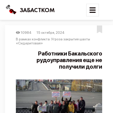
ЗАБАСТКОМ
10984
15 октября, 2024
Войти
В рамках конфликта: Угроза закрытия шахты
«Сидеритовая»
Поиск
Работники Бакальского
рудоуправления еще не
Новости
получили долги
Карта событий
Трудовые конфликты
Отчеты
Предложить публикацию
Справочник
API