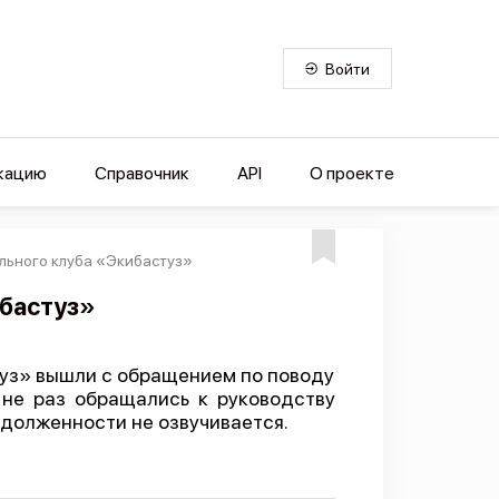
Войти
кацию
Справочник
API
О проекте
льного клуба «Экибастуз»
ибастуз»
уз» вышли с обращением по поводу
 не раз обращались к руководству
адолженности не озвучивается.