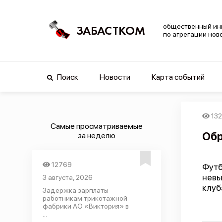
общественный ин
ЗАБАСТКОМ
по агрегации нов
Поиск
Новости
Карта событий
132
Самые просматриваемые
Обр
за неделю
12769
Футб
невы
3 августа, 2026
клуб
Задержка зарплаты
работникам трикотажной
фабрики АО «Виктория» в
...