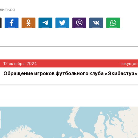
литься
mail
Facebook
Odnoklassniki
Telegram
Twitter
Viber
Vk
Whatsapp
12 октября, 2024
текущее
Обращение игроков футбольного клуба «Экибастуз»