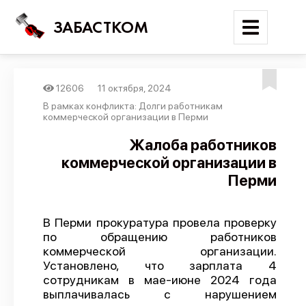
ЗАБАСТКОМ
12606
11 октября, 2024
Войти
В рамках конфликта: Долги работникам
коммерческой организации в Перми
Поиск
Жалоба работников
коммерческой организации в
Новости
Перми
Карта событий
Трудовые конфликты
В Перми прокуратура провела проверку
Отчеты
по обращению работников
коммерческой организации.
Предложить публикацию
Установлено, что зарплата 4
Справочник
сотрудникам в мае-июне 2024 года
выплачивалась с нарушением
API