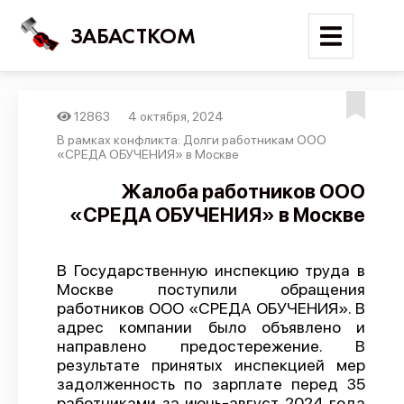
ЗАБАСТКОМ
12863
4 октября, 2024
Войти
В рамках конфликта: Долги работникам ООО
«СРЕДА ОБУЧЕНИЯ» в Москве
Поиск
Жалоба работников ООО
«СРЕДА ОБУЧЕНИЯ» в Москве
Новости
Карта событий
В Государственную инспекцию труда в
Трудовые конфликты
Москве поступили обращения
Отчеты
работников ООО «СРЕДА ОБУЧЕНИЯ». В
адрес компании было объявлено и
Предложить публикацию
направлено предостережение. В
результате принятых инспекцией мер
Справочник
задолженность по зарплате перед 35
API
работниками за июнь-август 2024 года