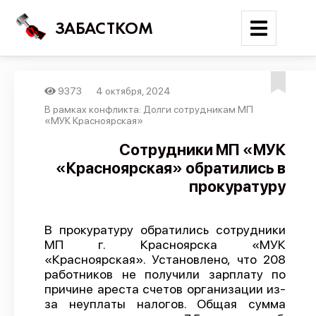
ЗАБАСТКОМ
9373
4 октября, 2024
Войти
В рамках конфликта: Долги сотрудникам МП
«МУК Красноярская»
Поиск
Сотрудники МП «МУК
«Красноярская» обратились в
Новости
прокуратуру
Карта событий
Трудовые конфликты
В прокуратуру обратились сотрудники
Отчеты
МП г. Красноярска «МУК
«Красноярская». Установлено, что 208
Предложить публикацию
работников не получили зарплату по
Справочник
причине ареста счетов организации из-
за неуплаты налогов. Общая сумма
API