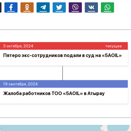
mail
Facebook
Odnoklassniki
Telegram
Twitter
Viber
Vk
Whatsapp
3 октября, 2024
текущее
Пятеро экс-сотрудников подали в суд на «5АOIL»
19 сентября, 2024
Жалоба работников ТОО «5АOIL» в Атырау