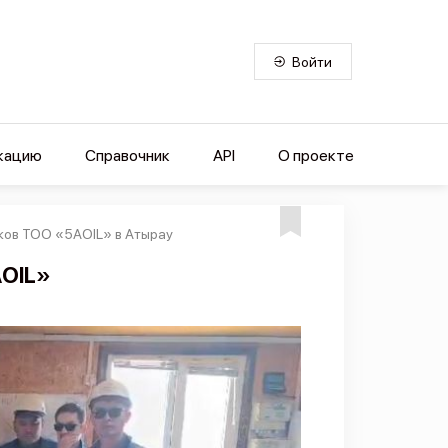
Войти
кацию
Справочник
API
О проекте
ков ТОО «5АOIL» в Атырау
АOIL»