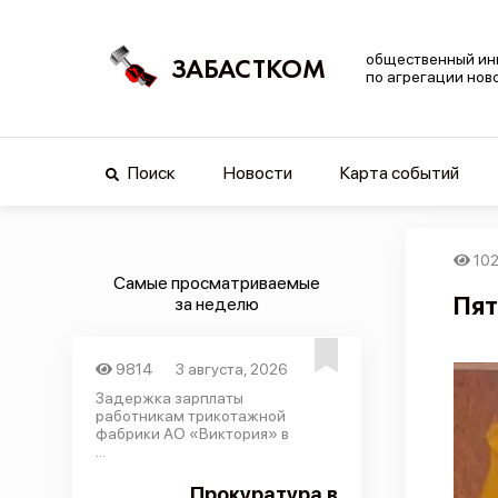
общественный ин
ЗАБАСТКОМ
по агрегации нов
Поиск
Новости
Карта событий
10
Самые просматриваемые
Пят
за неделю
9814
3 августа, 2026
Задержка зарплаты
работникам трикотажной
фабрики АО «Виктория» в
...
Прокуратура в