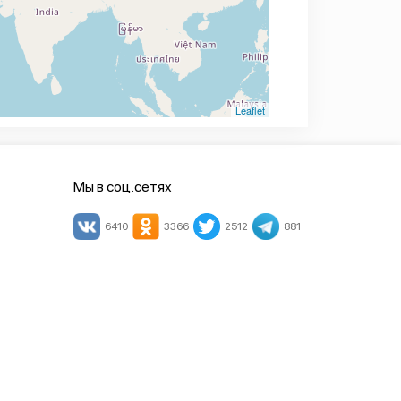
Leaflet
Мы в соц.сетях
6410
3366
2512
881