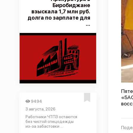
Биробиджане
взыскала 1,7 млн руб.
долга по зарплате для
...
Пяте
«5АO
9494
восс
3 августа, 2026
Работники ЧТПЗ остаются
без чистой спецодежды
из-за забастовки ...
Поде