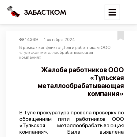
ЗАБАСТКОМ
14369
1 октября, 2024
Войти
В рамках конфликта: Долги работникам ООО
«Тульская металлообрабатывающая
компания»
Поиск
Жалоба работников ООО
Новости
«Тульская
Карта событий
металлообрабатывающая
компания»
Трудовые конфликты
Отчеты
В Туле прокуратура провела проверку по
Предложить публикацию
обращениям пяти работников ООО
Справочник
«Тульская металлообрабатывающая
компания». Была выявлена
API