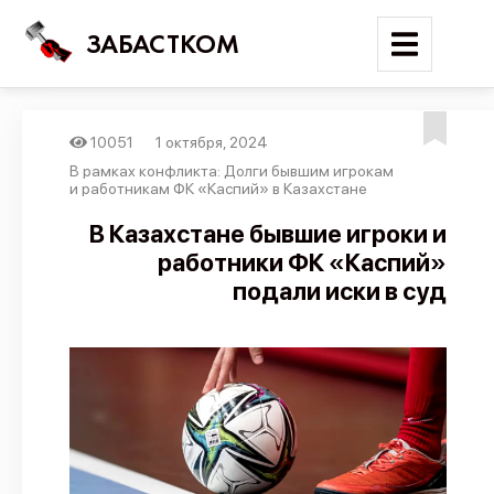
ЗАБАСТКОМ
10051
1 октября, 2024
Войти
В рамках конфликта: Долги бывшим игрокам
и работникам ФК «Каспий» в Казахстане
Поиск
В Казахстане бывшие игроки и
работники ФК «Каспий»
Новости
подали иски в суд
Карта событий
Трудовые конфликты
Отчеты
Предложить публикацию
Справочник
API