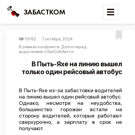
ЗАБАСТКОМ
10192
1 октября, 2024
Войти
В рамках конфликта: Долги перед
водителями «ЗапСибАвто»
Поиск
В Пыть-Яхе на линию вышел
только один рейсовый автобус
Новости
Карта событий
В Пыть-Яхе из-за забастовки водителей
Трудовые конфликты
на линию вышел один рейсовый автобус.
Отчеты
Однако, несмотря на неудобства,
большинство горожан встали на
Предложить публикацию
сторону водителей, которые работают
сверхурочно, а зарплату в срок не
Справочник
получают.
API