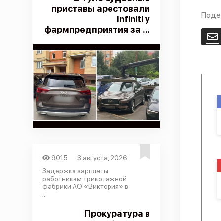
приставы арестовали
Поде
Infiniti у
фармпредприятия за ...
E
9015
3 августа, 2026
Задержка зарплаты
работникам трикотажной
фабрики АО «Виктория» в
...
Прокуратура в