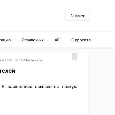
Войти
кацию
Справочник
API
О проекте
да в СОШ № 14 Махачкалы
ителей
 В заявлениях ссылаются низкую