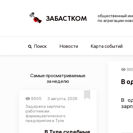
общественный ин
ЗАБАСТКОМ
по агрегации нов
Поиск
Новости
Карта событий
98
Самые просматриваемые
В о
за неделю
9505
3 августа, 2026
В од
зарп
Задержка зарплаты
работникам
фармацевтического
предприятия в Туле
В Туле судебные