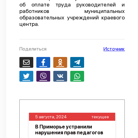
об оплате труда руководителей и
О проекте
работников муниципальных
образовательных учреждений краевого
Политика конфиденциальности
центра.
Поделиться
Источник
5 августа, 2024
текущее
В Приморье устранили
нарушения прав педагогов