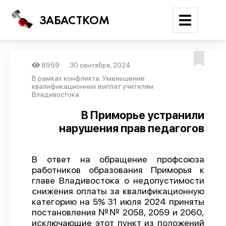
ЗАБАСТКОМ
8959
30 сентября, 2024
Войти
В рамках конфликта: Уменьшение
квалификационных выплат учителям
Владивостока
Поиск
В Приморье устранили
Новости
нарушения прав педагогов
Карта событий
Трудовые конфликты
В ответ на обращение профсоюза
работников образования Приморья к
Отчеты
главе Владивостока о недопустимости
Предложить публикацию
снижения оплаты за квалификационную
категорию на 5% 31 июля 2024 приняты
Справочник
постановления №№ 2058, 2059 и 2060,
исключающие этот пункт из положений
API