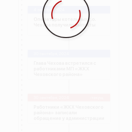
4 октября, 2024
Операторы котельных г.о.
Чехова получили выплаты
30 сентября, 2024
Глава Чехова встретился с
работниками МП «ЖКХ
Чеховского района»
30 сентября, 2024
-текущ.
Работники «ЖКХ Чеховского
района» записали
обращение у администрации