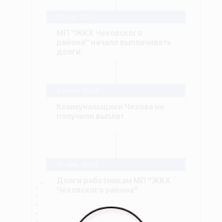
31 мая, 2024
МП "ЖКХ Чеховского
района" начало выплачивать
долги
30 мая, 2024
Коммунальщики Чехова не
получили выплат
16 мая, 2024
Долги работникам МП "ЖКХ
Чеховского района"