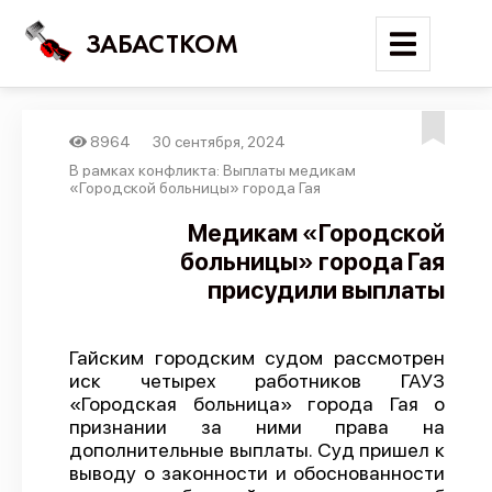
ЗАБАСТКОМ
8964
30 сентября, 2024
Войти
В рамках конфликта: Выплаты медикам
«Городской больницы» города Гая
Поиск
Медикам «Городской
больницы» города Гая
Новости
присудили выплаты
Карта событий
Трудовые конфликты
Гайским городским судом рассмотрен
Отчеты
иск четырех работников ГАУЗ
«Городская больница» города Гая о
Предложить публикацию
признании за ними права на
Справочник
дополнительные выплаты. Cуд пришел к
выводу о законности и обоснованности
API