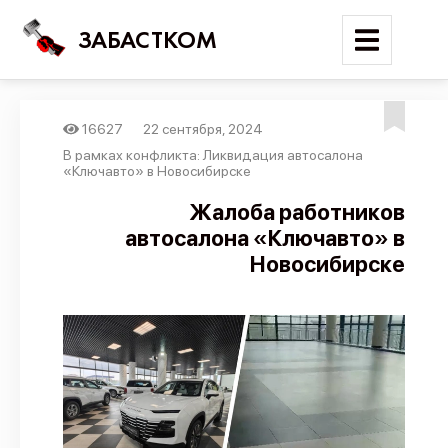
ЗАБАСТКОМ
16627
22 сентября, 2024
Войти
В рамках конфликта: Ликвидация автосалона
«Ключавто» в Новосибирске
Поиск
Жалоба работников
автосалона «Ключавто» в
Новости
Новосибирске
Карта событий
Трудовые конфликты
Отчеты
Предложить публикацию
Справочник
API