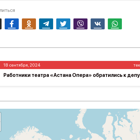
литься
mail
Facebook
Odnoklassniki
Telegram
Twitter
Viber
Vk
Whatsapp
18 сентября, 2024
те
Работники театра «Астана Опера» обратились к депу