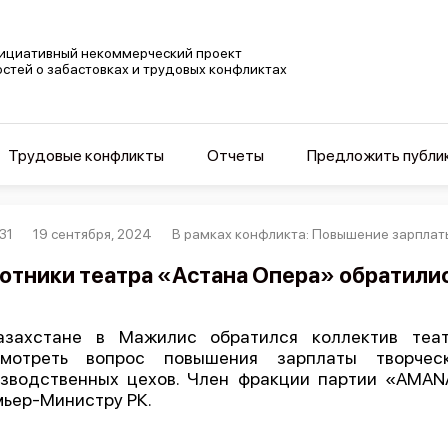
ициативный некоммерческий проект
остей о забастовках и трудовых конфликтах
Трудовые конфликты
Отчеты
Предложить публи
31
19 сентября, 2024
В рамках конфликта: Повышение зарплат
отники театра «Астана Опера» обратилис
азахстане в Мажилис обратился коллектив теа
смотреть вопрос повышения зарплаты творчес
зводственных цехов. Член фракции партии «AMAN
ьер-Министру РК.