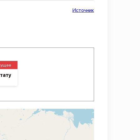
Источник
кущее
тату