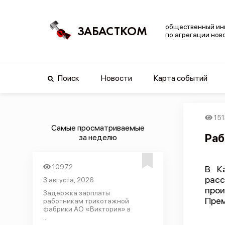
общественный ин
ЗАБАСТКОМ
по агрегации нов
Поиск
Новости
Карта событий
151
Самые просматриваемые
Раб
за неделю
10972
В К
рас
3 августа, 2026
прои
Задержка зарплаты
Прем
работникам трикотажной
фабрики АО «Виктория» в
...