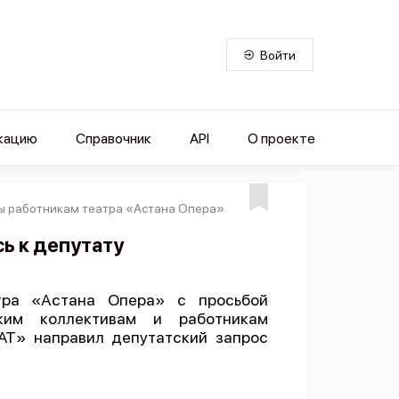
Войти
кацию
Справочник
API
О проекте
ы работникам театра «Астана Опера»
ь к депутату
тра «Астана Опера» с просьбой
ким коллективам и работникам
AT» направил депутатский запрос