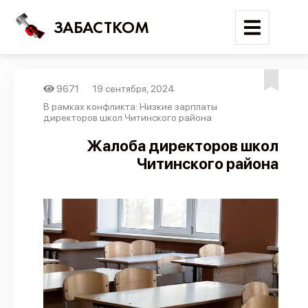
ЗАБАСТКОМ
9671
19 сентября, 2024
Войти
В рамках конфликта: Низкие зарплаты
директоров школ Читинского района
Поиск
Жалоба директоров школ
Читинского района
Новости
Карта событий
Трудовые конфликты
Отчеты
Предложить публикацию
Справочник
API