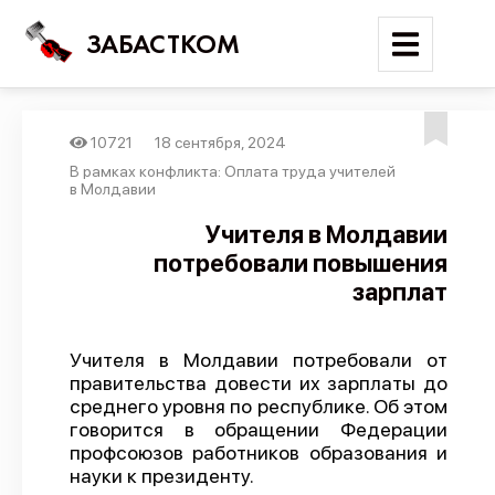
ЗАБАСТКОМ
10721
18 сентября, 2024
Войти
В рамках конфликта: Оплата труда учителей
в Молдавии
Поиск
Учителя в Молдавии
потребовали повышения
Новости
зарплат
Карта событий
Трудовые конфликты
Учителя в Молдавии потребовали от
Отчеты
правительства довести их зарплаты до
среднего уровня по республике. Об этом
Предложить публикацию
говорится в обращении Федерации
Справочник
профсоюзов работников образования и
науки к президенту.
API