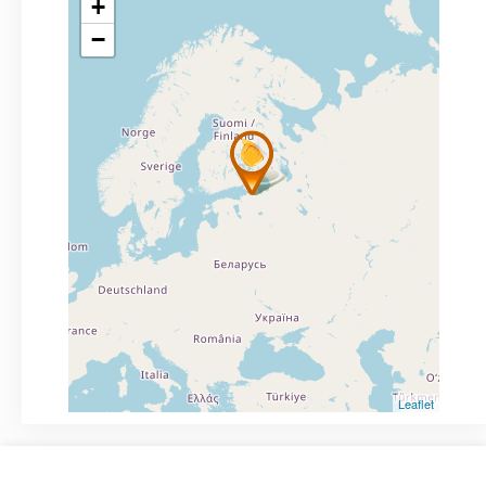
+
−
Leaflet