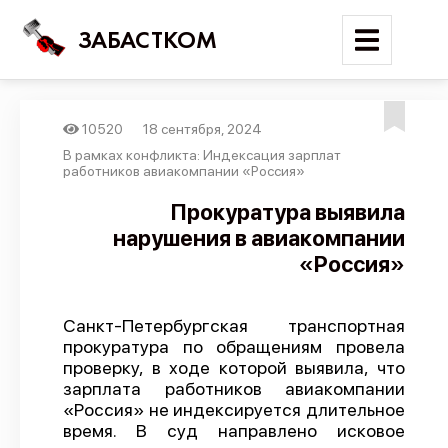
ЗАБАСТКОМ
10520
18 сентября, 2024
Войти
В рамках конфликта: Индексация зарплат
работников авиакомпании «Россия»
Поиск
Прокуратура выявила
нарушения в авиакомпании
Новости
«Россия»
Карта событий
Трудовые конфликты
Санкт-Петербургская транспортная
Отчеты
прокуратура по обращениям провела
проверку, в ходе которой выявила, что
Предложить публикацию
зарплата работников авиакомпании
Справочник
«Россия» не индексируется длительное
время. В суд направлено исковое
API