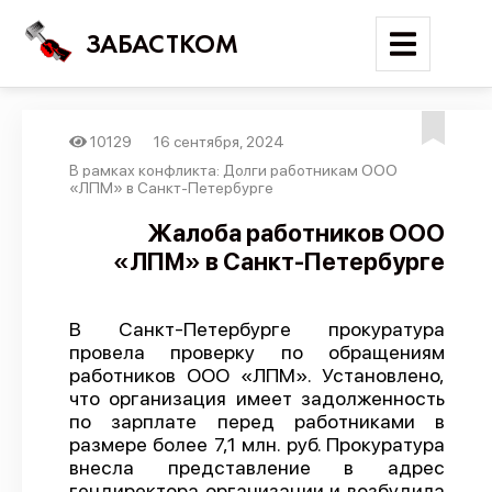
ЗАБАСТКОМ
10129
16 сентября, 2024
Войти
В рамках конфликта: Долги работникам ООО
«ЛПМ» в Санкт-Петербурге
Поиск
Жалоба работников ООО
«ЛПМ» в Санкт-Петербурге
Новости
Карта событий
В Санкт-Петербурге прокуратура
Трудовые конфликты
провела проверку по обращениям
Отчеты
работников ООО «ЛПМ». Установлено,
что организация имеет задолженность
Предложить публикацию
по зарплате перед работниками в
размере более 7,1 млн. руб. Прокуратура
Справочник
внесла представление в адрес
API
гендиректора организации и возбудила