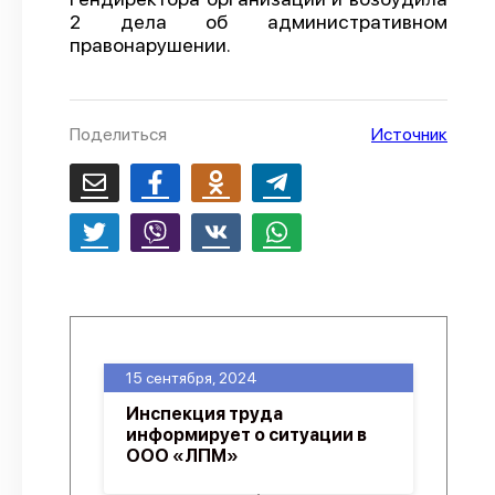
2 дела об административном
О проекте
правонарушении.
Политика конфиденциальности
Поделиться
Источник
15 сентября, 2024
Инспекция труда
информирует о ситуации в
ООО «ЛПМ»