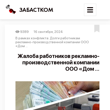
ЗАБАСТКОМ
9389
16 сентября, 2024
Войти
В рамках конфликта: Долги работникам
рекламно-производственной компании ООО
«Дом ...
Поиск
Жалоба работников рекламно-
Новости
производственной компании
Карта событий
ООО «Дом ...
Трудовые конфликты
Отчеты
Предложить публикацию
Справочник
API